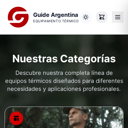
Saltar al contenido principal
Saltar al contenido
Guide Argentina
Modo claro activa
EQUIPAMIENTO TÉRMICO
Nuestras Categorías
Descubre nuestra completa línea de
equipos térmicos diseñados para diferentes
necesidades y aplicaciones profesionales.
Binoculares Térmicos